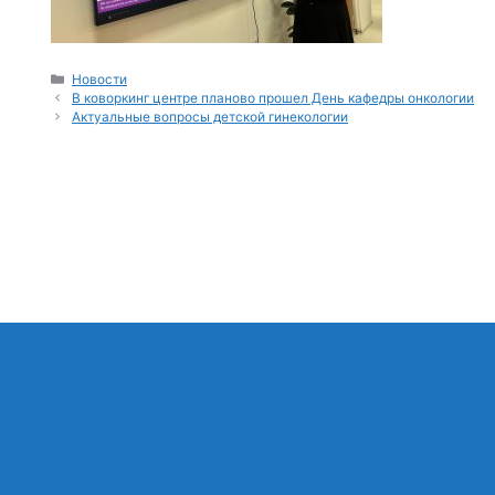
Рубрики
Новости
В коворкинг центре планово прошел День кафедры онкологии
Актуальные вопросы детской гинекологии