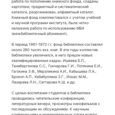
работа по пополнению книжного фонда, созданы
картотеки, предметный и систематический
каталоги, реорганизован, алфавитный каталог.
Книжный фонд комплектовался с учетом учебной
и научной программ института, была четко
налажена работа по использованию МБА
(межбиблиотечный абонемент).
В период 1961-1972 г.г. фонд библиотеки составлял
около 280 тысяч экз. книг. В эти годы коллектив
библиотеки увеличился, в него пришли новые
квалифицированные кадры: Ишеева Б.П.,
Танибергенова С.С., Гончарова Г.И., Потякина Е.И.,
Гагокина З.Ф., Мерзликина А.И., Кабышева Л.А.,
Брокоп А.П., Хабибуллина З.Г., Ионас М.М.,
Лазарева Л.Н., Саттарова К.Ш. и др.
С целью воспитания студентов в библиотеке
проводились читательские конференции,
литературные вечера, просмотры кинофильмов с
последующим их обсуждением. К научным
конференциям и знаменательным датам всегда