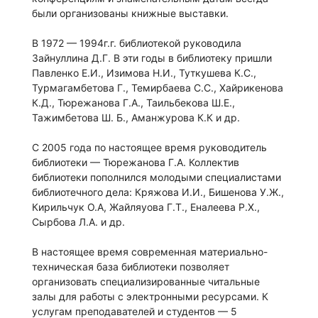
были организованы книжные выставки.
В 1972 — 1994г.г. библиотекой руководила
Зайнуллина Д.Г. В эти годы в библиотеку пришли
Павленко Е.И., Изимова Н.И., Туткушева К.С.,
Турмагамбетова Г., Темирбаева С.С., Хайрикенова
К.Д., Тюрежанова Г.А., Таильбекова Ш.Е.,
Тажимбетова Ш. Б., Аманжурова К.К и др.
С 2005 года по настоящее время руководитель
библиотеки — Тюрежанова Г.А. Коллектив
библиотеки пополнился молодыми специалистами
библиотечного дела: Кряжова И.И., Бишенова У.Ж.,
Кирильчук О.А, Жайляуова Г.Т., Еналеева Р.Х.,
Сырбова Л.А. и др.
В настоящее время современная материально-
техническая база библиотеки позволяет
организовать специализированные читальные
залы для работы с электронными ресурсами. К
услугам преподавателей и студентов — 5