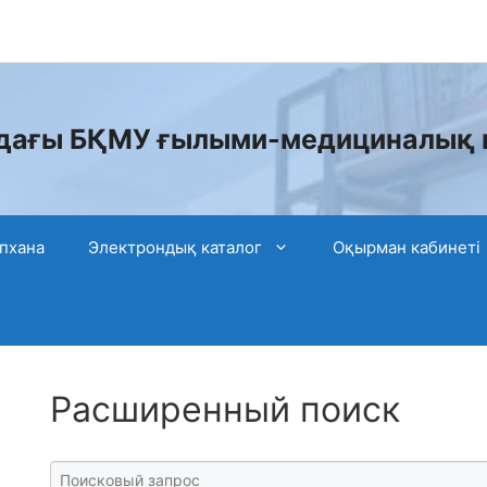
дағы БҚМУ ғылыми-медициналық 
пхана
Электрондық каталог
Оқырман кабинеті
Расширенный поиск