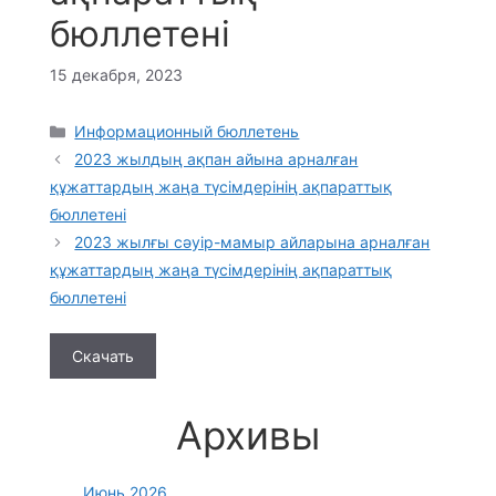
бюллетені
15 декабря, 2023
Categories
Информационный бюллетень
2023 жылдың ақпан айына арналған
құжаттардың жаңа түсімдерінің ақпараттық
бюллетені
2023 жылғы сәуір-мамыр айларына арналған
құжаттардың жаңа түсімдерінің ақпараттық
бюллетені
Скачать
Архивы
Июнь 2026