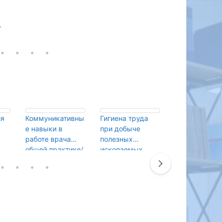
.
ия
Коммуникативны
Гигиена труда
Алгоритм ЭКГ
е навыки в
при добыче
диагностики
работе врача
полезных
патологии
общей практике/
ископаемых
сердечно -
сть
Дербисалина,
открытым
сосудистой
Г.А.
способом
системы