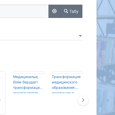
Табу
Медициналық
Трансформация
Объективный
білім берудегі
медицинского
структуриро
трансформация :
образования:
ый клиничес
инновациялар
инновации и
экзамен по
мен үздік
лучшие
внутренним
тәжірибелер/
практики/
болезням/
Абенова, Н.А.
Абенова, Н.А.
Векленко, Г.В