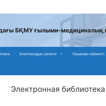
дағы БҚМУ ғылыми-медициналық 
пхана
Электрондық каталог
Оқырман кабинеті
Электронная библиотека