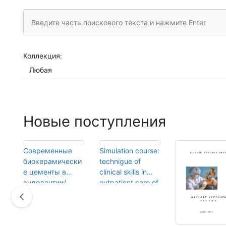
Коллекция:
Новые поступления
Современные
Simulation course:
н
биокерамически
technigue of
е цементы в
clinical skills in
эндодонтии/
outpatient care of
н
Курманалина,
general
М.А.
practitioner/Sakhi
pova, G.Z.