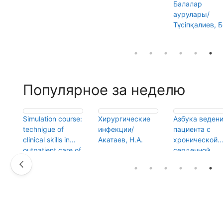
Балалар
аурулары/
Түсіпқалиев, Б
Популярное за неделю
Simulation course:
Хирургические
Азбука веден
а/
technigue of
инфекции/
пациента с
А.
clinical skills in
Акатаев, Н.А.
хронической
outpatient care of
сердечной
general
недостаточно
practitioner/Sakhi
ю
pova, G.Z.