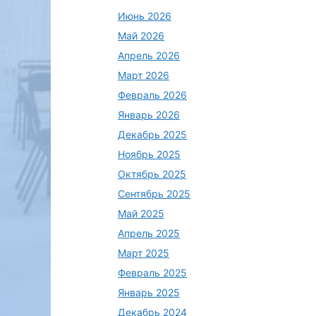
Июнь 2026
Май 2026
Апрель 2026
Март 2026
Февраль 2026
Январь 2026
Декабрь 2025
Ноябрь 2025
Октябрь 2025
Сентябрь 2025
"NUTRILOGIC"
Азбука ведения
"NUTRILOGIC"
Май 2025
и
бағдарламасын
пациента с
бағдарламасы
Апрель 2025
пайдалана
хронической
пайдалана
Март 2025
отырып, 2 типті
сердечной
отырып, 2 типті
қант диабетімен
недостаточность
қант диабетіме
Февраль 2025
ауыратын
ю
ауыратын
Январь 2025
науқастардың
науқастардың
Декабрь 2024
диетасын
диетасын