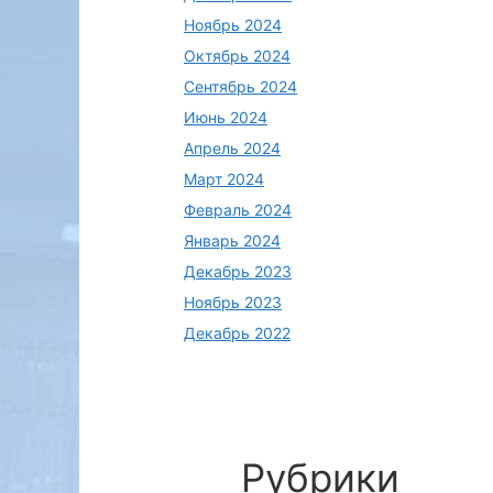
бағалау
бағалау
Ноябрь 2024
Октябрь 2024
Сентябрь 2024
Июнь 2024
Апрель 2024
Март 2024
Февраль 2024
Январь 2024
Жүрек - өкпе
Дерматовенерол
Основы
Декабрь 2023
реанимациясы
огия/Түсіпқалиев,
медицины труд
Ноябрь 2023
 :
Б.
Мамырбаев, А.
Декабрь 2022
Рубрики