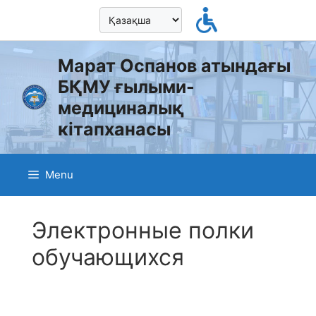
Skip
to
content
Марат Оспанов атындағы
БҚМУ ғылыми-
медициналық
кітапханасы
Menu
Электронные полки
обучающихся