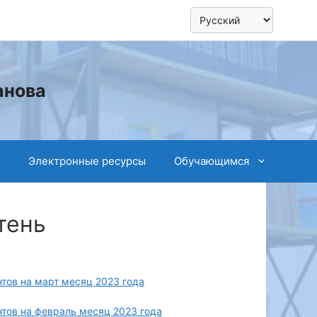
анова
Электронные ресурсы
Обучающимся
тень
ов на март месяц 2023 года
тов на февраль месяц 2023 года