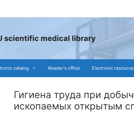
cientific medical library
tronic catalog
Reader's office
Electronic resource
Гигиена труда при добы
ископаемых открытым с