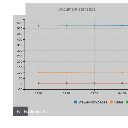
Document statistics
550
500
450
400
350
300
250
200
150
100
50
0
-50
01.08
02.08
03.08
04.08
Viewed<br>pages
Value
For 7 days
For 6 months