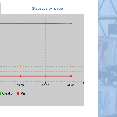
Statistics by page
05.08
06.08
07.08
Creation
Print