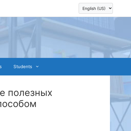
s
Students
че полезных
пособом