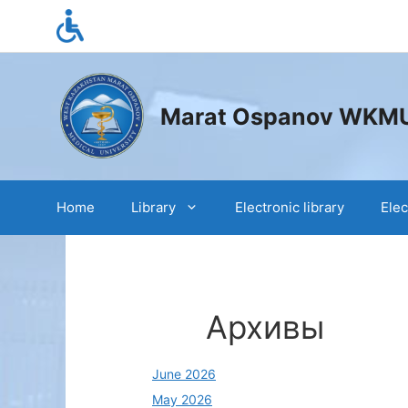
Skip
to
content
Marat Ospanov WKMU s
Home
Library
Electronic library
Elec
Архивы
June 2026
May 2026