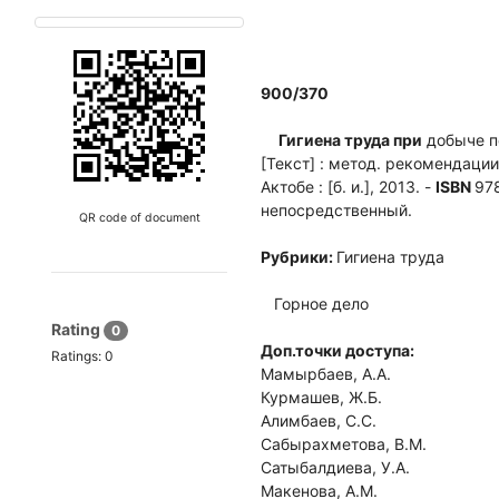
900/370
Гигиена труда при
добыче п
[Текст] : метод. рекомендации 
Актобе : [б. и.], 2013. -
ISBN
978
непосредственный.
QR code of document
Рубрики:
Гигиена труда
Горное дело
Rating
0
Доп.точки доступа:
Ratings:
0
Мамырбаев, А.А.
Курмашев, Ж.Б.
Алимбаев, С.С.
Сабырахметова, В.М.
Сатыбалдиева, У.А.
Макенова, А.М.