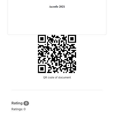
QR code of document
Rating
0
Ratings:
0