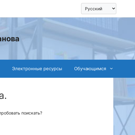
анова
Электронные ресурсы
Обучающимся
а.
пробовать поискать?