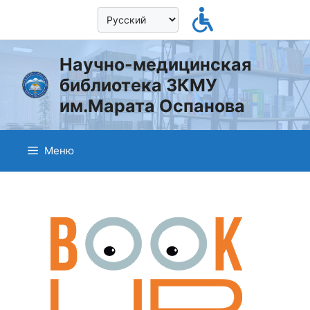
Перейти
к
содержимому
Научно-медицинская
библиотека ЗКМУ
им.Марата Оспанова
Меню