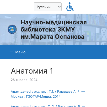
Перейти
к
содержимому
Научно-медицинская
библиотека ЗКМУ
им.Марата Оспанова
Меню
Анатомия 1
26 января, 2024
Адам денесі : оқулық : Т.1. / Рацышев А. Р. —
Москва : ГЭОТАР-Медиа, 2014.
Адам денесі : оқулық. Т. 2. / Рақышев А. Р. —