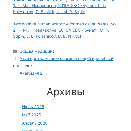
1. — М.: Новаяволна, 2019//ЭБС «Букап» L. L.
Kolesnikov, D. B. Nikitjuk, M. R. Sapin
Textbook of human anatomy for medical students. Vol.
2. — М.: Новаяволна, 2019// ЭБС «Букап» M. R.
Sapin, L. L. Kolesnikov, D. B. Nikitjuk
Рубрики
Общая медицина
Акушерство и гинекология в общей врачебной
практике
Анатомия 2
Архивы
Июнь 2026
Май 2026
Апрель 2026