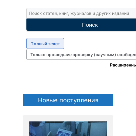
П
о
и
Поиск
с
к
с
Полный текст
т
Только прошедшие проверку (научным) сообще
а
т
Расширенны
е
й
,
к
н
Новые поступления
и
г
,
ж
у
р