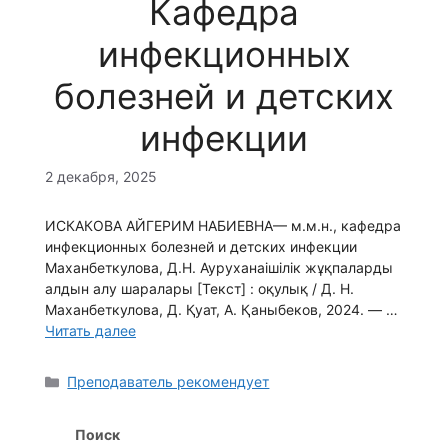
Кафедра
инфекционных
болезней и детских
инфекции
2 декабря, 2025
ИСКАКОВА АЙГЕРИМ НАБИЕВНА— м.м.н., кафедра
инфекционных болезней и детских инфекции
Маханбеткулова, Д.Н. Ауруханаішілік жұқпаларды
алдын алу шаралары [Текст] : оқулық / Д. Н.
Маханбеткулова, Д. Қуат, А. Қаныбеков, 2024. — …
Читать далее
Рубрики
Преподаватель рекомендует
Поиск