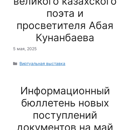
великого казахского
поэта и
просветителя Абая
Кунанбаева
5 мая, 2025
Рубрики
Виртуальная выставка
Информационный
бюллетень новых
поступлений
документов на май