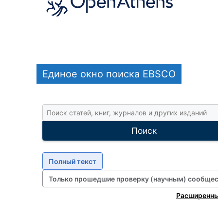
Единое окно поиска EBSCO
П
о
и
Поиск
с
к
с
Полный текст
т
Только прошедшие проверку (научным) сообще
а
т
Расширенны
е
й