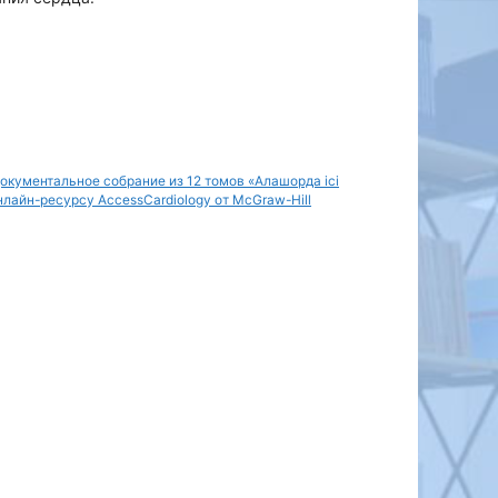
окументальное собрание из 12 томов «Алашорда ісі
лайн-ресурсу AccessCardiology от McGraw-Hill