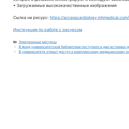
• Загружаемые высококачественные изображения
Сылка на ресурс:
https://accesscardiology.mhmedical.com/
Инструкция по работе с ресурсом
Рубрики
Электронные ресурсы
В фонд университетской библиотеки поступило в дар историко-д
B университете открыт доступ к комплексному медицинскому он